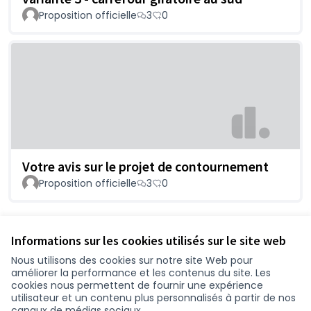
Proposition officielle
3
0
Votre avis sur le projet de contournement
Proposition officielle
3
0
Voir toutes les propositions retirées
Informations sur les cookies utilisés sur le site web
Nous utilisons des cookies sur notre site Web pour
améliorer la performance et les contenus du site. Les
Conditions d'utilisation
cookies nous permettent de fournir une expérience
Paramètres des cookies
utilisateur et un contenu plus personnalisés à partir de nos
participer.loire-atlantique.fr sur Facebook
participer.loire-atlantique.fr sur Instagram
participer.loire-atlantique.fr sur YouTube
canaux de médias sociaux.