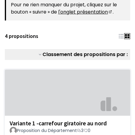
(S'ouvre dans un nouvel onglet)
Pour ne rien manquer du projet, cliquez sur le
bouton « suivre » de
l'onglet présentation
.
(S'ouvre da
4 propositions
Classement des propositions par :
Variante 1 -carrefour giratoire au nord
Proposition du Département
3
0