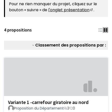
(S'ouvre dans un nouvel onglet)
Pour ne rien manquer du projet, cliquez sur le
bouton « suivre » de
l'onglet présentation
.
(S'ouvre da
4 propositions
Classement des propositions par :
Variante 1 -carrefour giratoire au nord
Proposition du Département
3
0