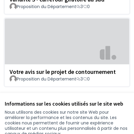
Proposition du Département
3
0
Votre avis sur le projet de contournement
Proposition du Département
3
0
Voir toutes les propositions retirées
Informations sur les cookies utilisés sur le site web
Nous utilisons des cookies sur notre site Web pour
améliorer la performance et les contenus du site. Les
Conditions d'utilisation
cookies nous permettent de fournir une expérience
Paramètres des cookies
utilisateur et un contenu plus personnalisés à partir de nos
participer.loire-atlantique.fr sur Facebook
participer.loire-atlantique.fr sur Instagram
participer.loire-atlantique.fr sur YouTube
canaux de médias sociaux.