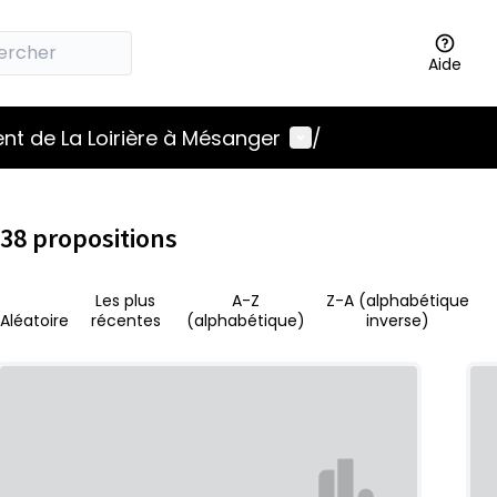
Aide
Menu utilisateur
t de La Loirière à Mésanger
/
38 propositions
Les plus
A-Z
Z-A (alphabétique
Aléatoire
récentes
(alphabétique)
inverse)