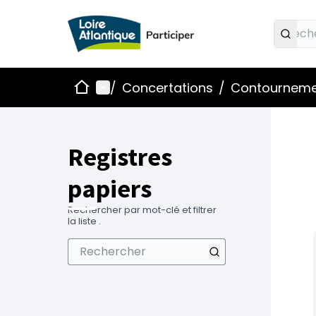
Accueil
Menu principal
/
Concertations
/
Contournemen
Registres
papiers
Rechercher par mot-clé et filtrer
la liste .