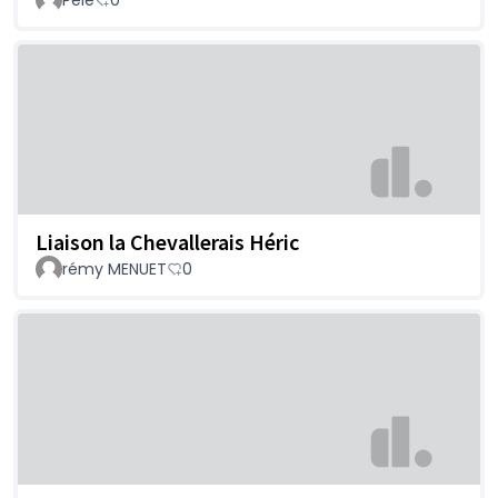
Pelé
0
Liaison la Chevallerais Héric
rémy MENUET
0