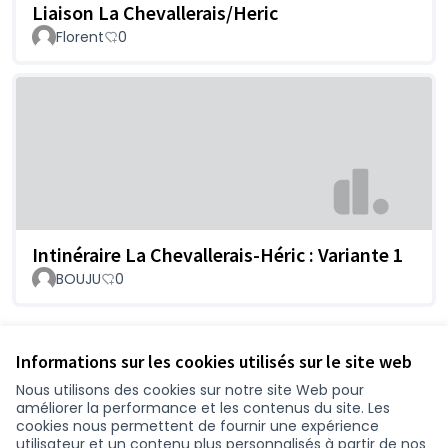
Liaison La Chevallerais/Heric
Florent
0
Intinéraire La Chevallerais-Héric : Variante 1
BOUJU
0
Voir toutes les propositions retirées
Informations sur les cookies utilisés sur le site web
Nous utilisons des cookies sur notre site Web pour
améliorer la performance et les contenus du site. Les
Conditions d'utilisation
cookies nous permettent de fournir une expérience
Paramètres des cookies
utilisateur et un contenu plus personnalisés à partir de nos
participer.loire-atlantique.fr sur Facebook
participer.loire-atlantique.fr sur Instagram
participer.loire-atlantique.fr sur YouTube