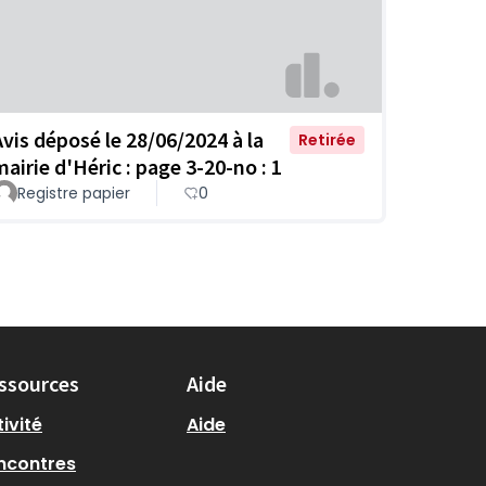
Avis déposé le 28/06/2024 à la
Retirée
mairie d'Héric : page 3-20-no : 1
Registre papier
0
ssources
Aide
ivité
Aide
ncontres