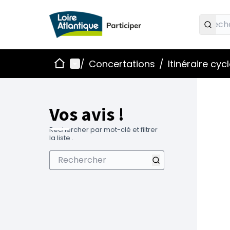
Accueil
Menu principal
/
Concertations
/
Itinéraire cyc
Vos avis !
Rechercher par mot-clé et filtrer
la liste .