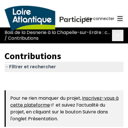
Men
Se connecter
Bois de la Desnerie à la Chapelle-sur-Erdre : comment concilier ouverture au public et préservation ?
Menu 
/
Contributions
Contributions
Filtrer et rechercher
Pour ne rien manquer du projet,
inscrivez-vous à
cette plateforme
et suivez l’actualité du
(Nouvelle fenêtre)
projet, en cliquant sur le bouton Suivre dans
l'onglet Présentation.