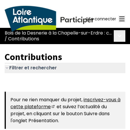
Men
Se connecter
Bois de la Desnerie à la Chapelle-sur-Erdre : comment concilier ouverture au public et préservation ?
Menu 
/
Contributions
Contributions
Filtrer et rechercher
Pour ne rien manquer du projet,
inscrivez-vous à
cette plateforme
et suivez l’actualité du
(Nouvelle fenêtre)
projet, en cliquant sur le bouton Suivre dans
l'onglet Présentation.