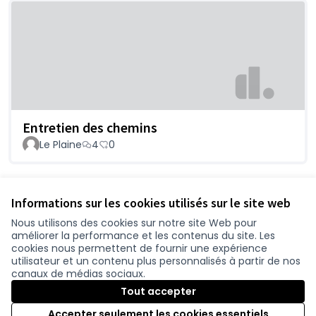
Entretien des chemins
Le Plaine
4
0
Voir toutes les propositions retirées
Informations sur les cookies utilisés sur le site web
Nous utilisons des cookies sur notre site Web pour
améliorer la performance et les contenus du site. Les
Conditions d'utilisation
cookies nous permettent de fournir une expérience
Paramètres des cookies
utilisateur et un contenu plus personnalisés à partir de nos
participer.loire-atlantique.fr sur Facebook
participer.loire-atlantique.fr sur Instagram
participer.loire-atlantique.fr sur YouTube
canaux de médias sociaux.
(Nouvelle fenêtre)
(Nouvelle fenêtre)
(Nouvelle fenêtre)
Tout accepter
Accepter seulement les cookies essentiels