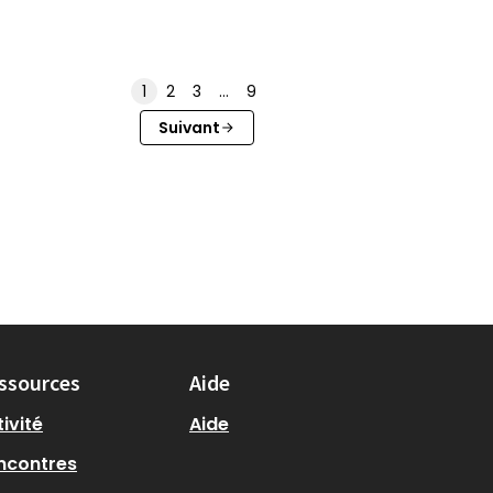
1
2
3
…
9
Suivant
ssources
Aide
ivité
Aide
ncontres