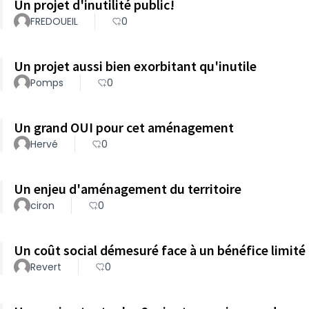
Un projet d'inutilité public!
FREDOUEIL
0
Un projet aussi bien exorbitant qu'inutile
Pomps
0
Un grand OUI pour cet aménagement
Hervé
0
Un enjeu d'aménagement du territoire
ciron
0
Un coût social démesuré face à un bénéfice limité
Revert
0