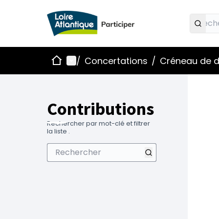
Accueil
Menu principal
/
Concertations
/
Créneau de d
Contributions
Rechercher par mot-clé et filtrer
la liste .