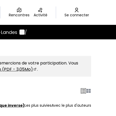
Rencontres
Activité
Se connecter
Menu utilisateur
-Landes
/
emercions de votre participation. Vous
on (PDF - 3,05Mo)
.
(S'ouvre dans un nouvel onglet)
que inverse)
Les plus suivies
Avec le plus d'auteurs