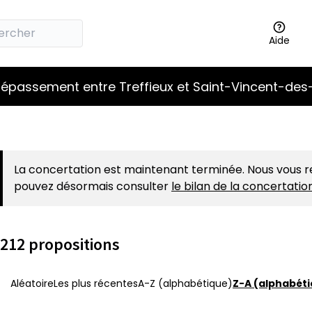
Aide
épassement entre Treffieux et Saint-Vincent-des
La concertation est maintenant terminée. Nous vous r
pouvez désormais consulter
le bilan de la concertati
212 propositions
Aléatoire
Les plus récentes
A-Z (alphabétique)
Z-A (alphabéti