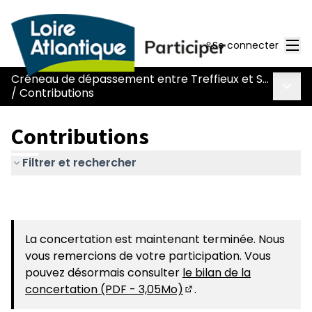
Men
Se connecter
Créneau de dépassement entre Treffieux et Saint-Vincent-des-Landes
Menu 
/
Contributions
Contributions
Filtrer et rechercher
La concertation est maintenant terminée. Nous
vous remercions de votre participation. Vous
pouvez désormais consulter
le bilan de la
concertation (PDF - 3,05Mo)
.
(S'ouvre dans un nouvel