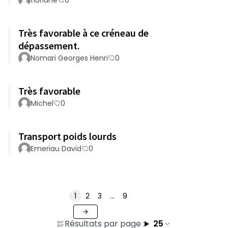
floriane
0
Très favorable à ce créneau de
dépassement.
Nomari Georges Henri
0
Très favorable
Michel
0
Transport poids lourds
Emeriau David
0
1
2
3
…
9
Résultats par page :
25