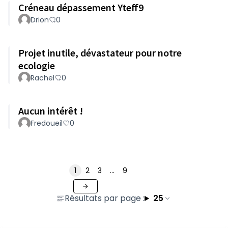
Créneau dépassement Yteff9
Drion
0
Projet inutile, dévastateur pour notre
ecologie
Rachel
0
Aucun intérêt !
Fredoueil
0
1
2
3
…
9
Résultats par page :
25