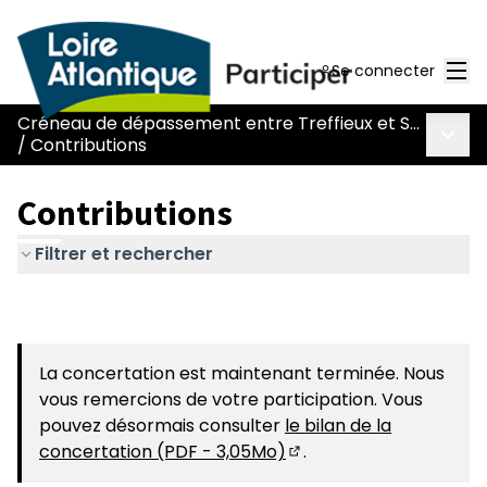
Men
Se connecter
Créneau de dépassement entre Treffieux et Saint-Vincent-des-Landes
Menu 
/
Contributions
Contributions
Filtrer et rechercher
La concertation est maintenant terminée. Nous
vous remercions de votre participation. Vous
pouvez désormais consulter
le bilan de la
concertation (PDF - 3,05Mo)
.
(S'ouvre dans un nouvel