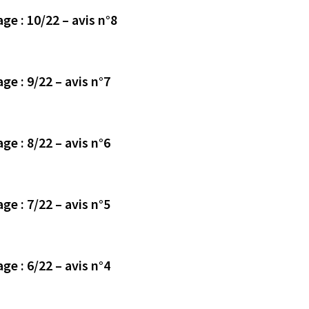
Avis déposé le 27/10/2023 en mairie de Treffieux page : 10/22 – avis n°8
Avis déposé le 27/10/2023 en mairie de Treffieux page : 9/22 – avis n°7
Avis déposé le 27/10/2023 en mairie de Treffieux page : 8/22 – avis n°6
Avis déposé le 27/10/2023 en mairie de Treffieux page : 7/22 – avis n°5
Avis déposé le 30/10/2023 en mairie de Treffieux page : 6/22 – avis n°4