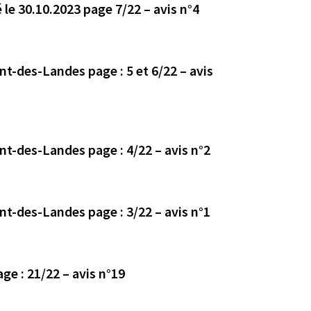
le 30.10.2023 page 7/22 – avis n°4
es page : 5 et 6/22 – avis
Avis déposé le 27/10/2023 en mairie de Saint-Vincent-des-Landes page : 4/22 – avis n°2
Avis déposé le 16/10/2023 en mairie de Saint-Vincent-des-Landes page : 3/22 – avis n°1
Avis déposé le 27/10/2023 en mairie de Treffieux page : 21/22 – avis n°19