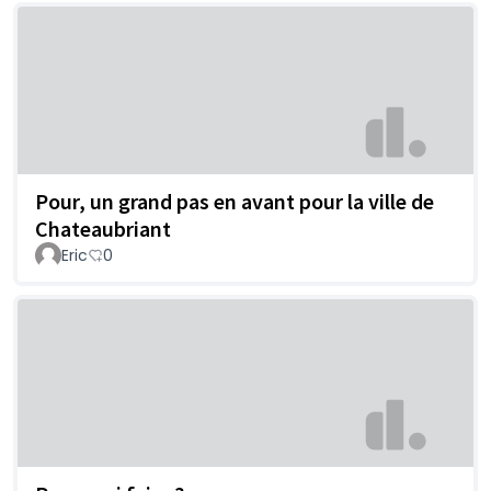
Pour, un grand pas en avant pour la ville de
Chateaubriant
Eric
0