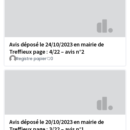
Avis déposé le 24/10/2023 en mairie de
Treffieux page : 4/22 – avis n°2
Registre papier
0
Avis déposé le 20/10/2023 en mairie de
Treffieux page : 3/22 – avis n°1