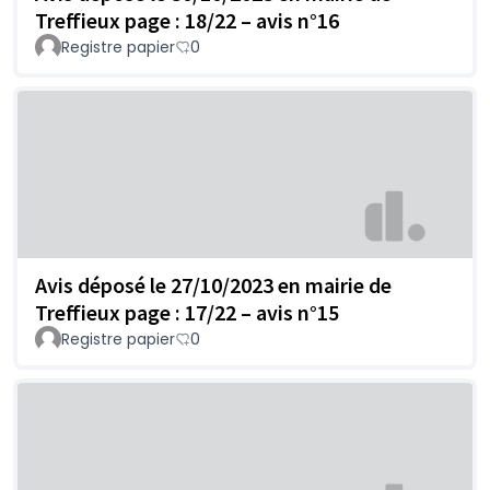
Treffieux page : 18/22 – avis n°16
Registre papier
0
Avis déposé le 27/10/2023 en mairie de
Treffieux page : 17/22 – avis n°15
Registre papier
0