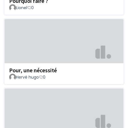
Pourquoi faire ?
Lionel
0
Pour, une nécessité
Hervé hugo
0