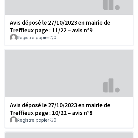
Avis déposé le 27/10/2023 en mairie de
Treffieux page : 11/22 – avis n°9
Registre papier
0
Avis déposé le 27/10/2023 en mairie de
Treffieux page : 10/22 – avis n°8
Registre papier
0