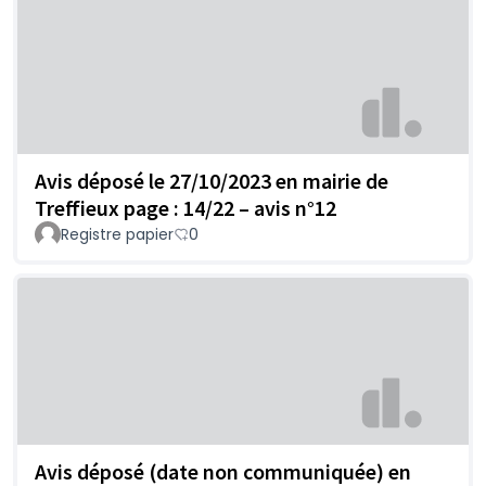
Avis déposé le 27/10/2023 en mairie de
Treffieux page : 14/22 – avis n°12
Registre papier
0
Avis déposé (date non communiquée) en