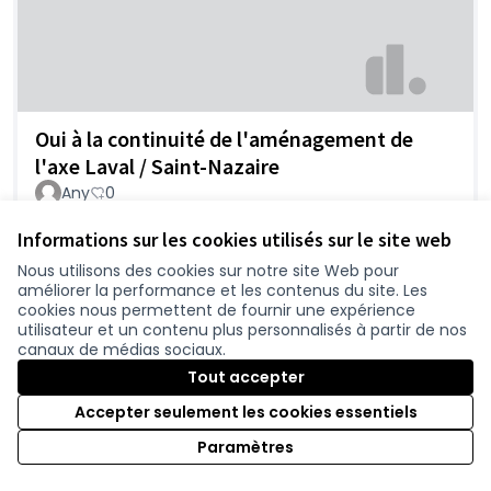
Oui à la continuité de l'aménagement de
l'axe Laval / Saint-Nazaire
Any
0
Informations sur les cookies utilisés sur le site web
Nous utilisons des cookies sur notre site Web pour
améliorer la performance et les contenus du site. Les
cookies nous permettent de fournir une expérience
utilisateur et un contenu plus personnalisés à partir de nos
canaux de médias sociaux.
Tout accepter
Accepter seulement les cookies essentiels
Inutile et irrespectueux de l'environnement
Paramètres
AB
0