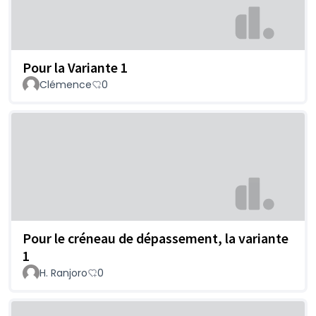
Pour la Variante 1
Clémence
0
Pour le créneau de dépassement, la variante
1
H. Ranjoro
0