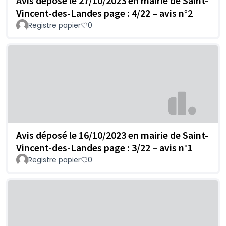
Avis déposé le 27/10/2023 en mairie de Saint-
Vincent-des-Landes page : 4/22 – avis n°2
Registre papier
0
Avis déposé le 16/10/2023 en mairie de Saint-
Vincent-des-Landes page : 3/22 – avis n°1
Registre papier
0