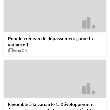
Pour le créneau de dépassement, pour la
variante 1
Aïna
0
Favorable à la variante 1: Développement