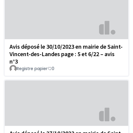
Avis déposé le 30/10/2023 en mairie de Saint-
Vincent-des-Landes page : 5 et 6/22 – avis
n°3
Registre papier
0