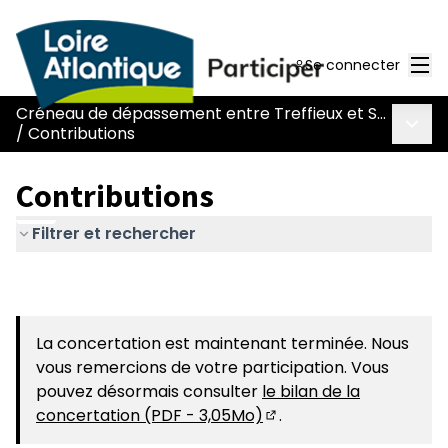
Men
Se connecter
Créneau de dépassement entre Treffieux et Saint-Vincent-des-Landes
Menu 
/
Contributions
Contributions
Filtrer et rechercher
La concertation est maintenant terminée. Nous
vous remercions de votre participation. Vous
pouvez désormais consulter
le bilan de la
concertation (PDF - 3,05Mo)
.
(S'ouvre dans un nouvel