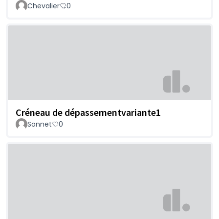
Chevalier
0
Créneau de dépassementvariante1
Sonnet
0