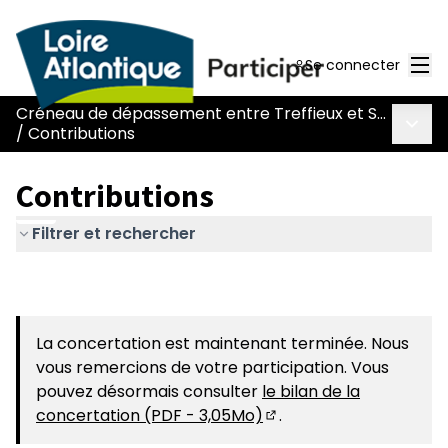
Men
Se connecter
Créneau de dépassement entre Treffieux et Saint-Vincent-des-Landes
Menu 
/
Contributions
Contributions
Filtrer et rechercher
La concertation est maintenant terminée. Nous
vous remercions de votre participation. Vous
pouvez désormais consulter
le bilan de la
concertation (PDF - 3,05Mo)
.
(S'ouvre dans un nouvel