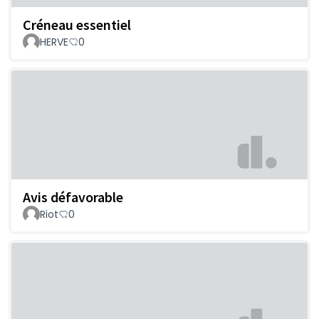
Créneau essentiel
HERVE
0
Avis défavorable
Riot
0