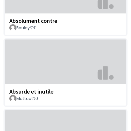
Absolument contre
Boulay
0
Absurde et inutile
Mattac
0