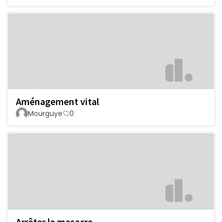
Aménagement vital
Mourguye
0
Arrêter le masacre