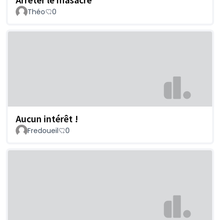
Théo
0
Aucun intérêt !
Fredoueil
0