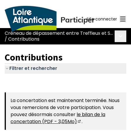
Men
Se connecter
Créneau de dépassement entre Treffieux et Saint-Vincent-des-Landes
Menu 
/
Contributions
Contributions
Filtrer et rechercher
La concertation est maintenant terminée. Nous
vous remercions de votre participation. Vous
pouvez désormais consulter
le bilan de la
concertation (PDF - 3,05Mo)
.
(S'ouvre dans un nouvel