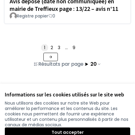
Avis déposé (date non communiquée) en
mairie de Treffieux page : 13/22 – avis n°11
Registre papier
0
1
2
3
…
9
Résultats par page :
20
Voir toutes les propositions retirées
Informations sur les cookies utilisés sur le site web
Nous utilisons des cookies sur notre site Web pour
améliorer la performance et les contenus du site. Les
Conditions d'utilisation
cookies nous permettent de fournir une expérience
Paramètres des cookies
utilisateur et un contenu plus personnalisés à partir de nos
participer.loire-atlantique.fr sur Facebook
participer.loire-atlantique.fr sur Instagram
participer.loire-atlantique.fr sur YouTube
canaux de médias sociaux.
(Nouvelle fenêtre)
(Nouvelle fenêtre)
(Nouvelle fenêtre)
Tout accepter