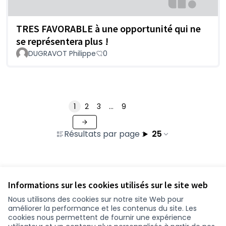
TRES FAVORABLE à une opportunité qui ne
se représentera plus !
DUGRAVOT Philippe
0
1
2
3
…
9
Résultats par page :
25
Voir toutes les propositions retirées
Informations sur les cookies utilisés sur le site web
Nous utilisons des cookies sur notre site Web pour
améliorer la performance et les contenus du site. Les
Conditions d'utilisation
cookies nous permettent de fournir une expérience
Paramètres des cookies