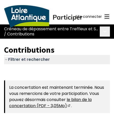
Men
Se connecter
Créneau de dépassement entre Treffieux et Saint-Vincent-des-Landes
Menu 
/
Contributions
Contributions
Filtrer et rechercher
La concertation est maintenant terminée. Nous
vous remercions de votre participation. Vous
pouvez désormais consulter
le bilan de la
concertation (PDF - 3,05Mo)
.
(S'ouvre dans un nouvel