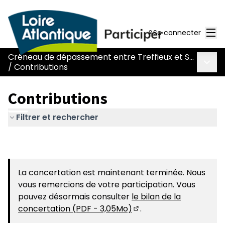
Men
Se connecter
Créneau de dépassement entre Treffieux et Saint-Vincent-des-Landes
Menu 
/
Contributions
Contributions
Filtrer et rechercher
La concertation est maintenant terminée. Nous
vous remercions de votre participation. Vous
pouvez désormais consulter
le bilan de la
concertation (PDF - 3,05Mo)
.
(S'ouvre dans un nouvel