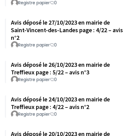
Registre papier
0
Avis déposé le 27/10/2023 en mairie de
Saint-Vincent-des-Landes page : 4/22 – avis
n°2
Registre papier
0
Avis déposé le 26/10/2023 en mairie de
Treffieux page : 5/22 – avis n°3
Registre papier
0
Avis déposé le 24/10/2023 en mairie de
Treffieux page : 4/22 – avis n°2
Registre papier
0
Avis déposé le 20/10/2023 en mairie de