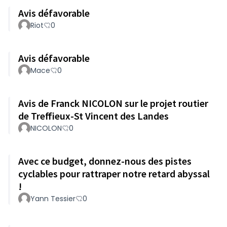
Avis défavorable
Riot
0
Avis défavorable
Mace
0
Avis de Franck NICOLON sur le projet routier
de Treffieux-St Vincent des Landes
NICOLON
0
Avec ce budget, donnez-nous des pistes
cyclables pour rattraper notre retard abyssal
!
Yann Tessier
0