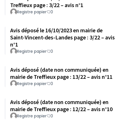
Treffieux page : 3/22 – avis n°1
Registre papier
0
Avis déposé le 16/10/2023 en mairie de
Saint-Vincent-des-Landes page : 3/22 – avis
n°1
Registre papier
0
Avis déposé (date non communiquée) en
mairie de Treffieux page : 13/22 – avis n°11
Registre papier
0
Avis déposé (date non communiquée) en
mairie de Treffieux page : 12/22 – avis n°10
Registre papier
0