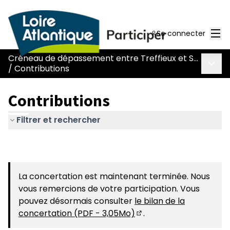
Men
Se connecter
Créneau de dépassement entre Treffieux et Saint-Vincent-des-Landes
Menu 
/
Contributions
Contributions
Filtrer et rechercher
La concertation est maintenant terminée. Nous
vous remercions de votre participation. Vous
pouvez désormais consulter
le bilan de la
concertation (PDF - 3,05Mo)
.
(S'ouvre dans un nouvel