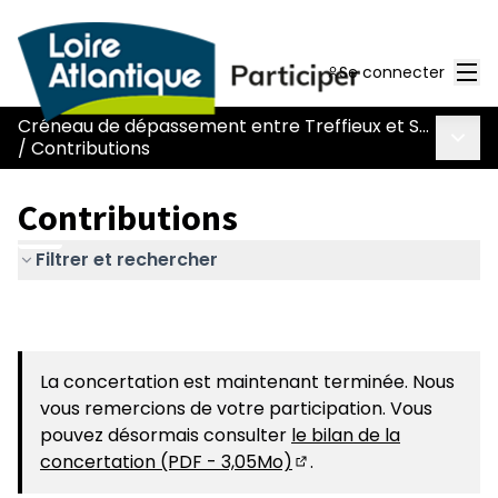
Men
Se connecter
Créneau de dépassement entre Treffieux et Saint-Vincent-des-Landes
Menu 
/
Contributions
Contributions
Filtrer et rechercher
La concertation est maintenant terminée. Nous
vous remercions de votre participation. Vous
pouvez désormais consulter
le bilan de la
concertation (PDF - 3,05Mo)
.
(S'ouvre dans un nouvel