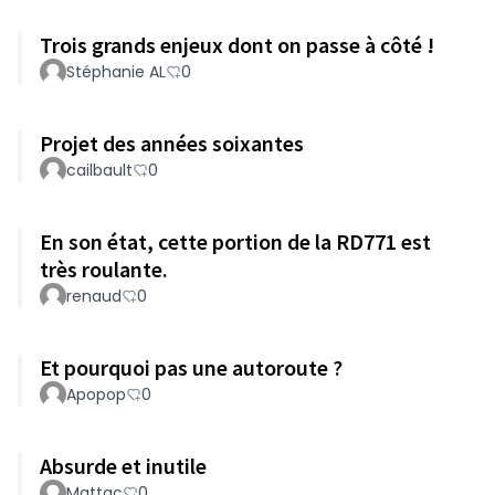
Trois grands enjeux dont on passe à côté !
Stéphanie AL
0
Projet des années soixantes
cailbault
0
En son état, cette portion de la RD771 est
très roulante.
renaud
0
Et pourquoi pas une autoroute ?
Apopop
0
Absurde et inutile
Mattac
0