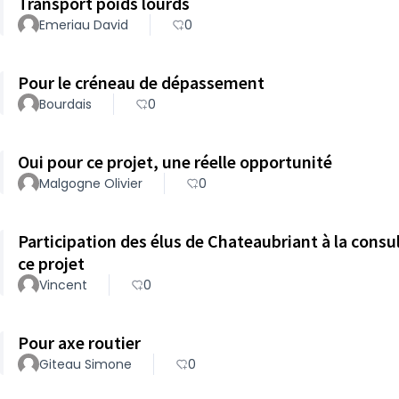
Transport poids lourds
Emeriau David
0
Pour le créneau de dépassement
Bourdais
0
Oui pour ce projet, une réelle opportunité
Malgogne Olivier
0
Participation des élus de Chateaubriant à la consul
ce projet
Vincent
0
Pour axe routier
Giteau Simone
0