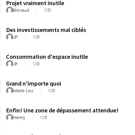
Projet vraiment inutile
Bricaud
0
Des investissements mal ciblés
JP
0
Consommation d'espace inutile
JP
0
Grand n'importe quoi
Marie Lou
0
Enfin! Une zone de dépassement attendue!
Henry
0