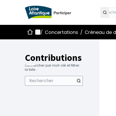
Accueil
Menu principal
/
Concertations
/
Créneau de d
Contributions
Rechercher par mot-clé et filtrer
la liste .