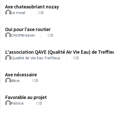
Axe chateaubriant nozay
Le moel
0
Oui pour l’axe routier
CHOPIN Kevin
0
L'association QAVE (Qualité Air Vie Eau) de Treffie
Qualité Air Vie Eau Treffieux
0
Axe nécessaire
Alice
0
Favorable au projet
Patrice
0