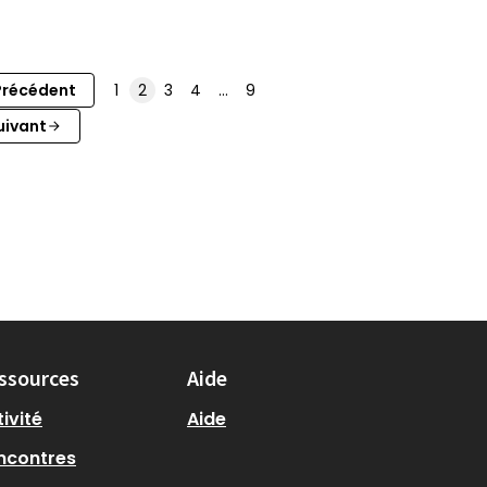
Précédent
1
2
3
4
…
9
uivant
ssources
Aide
ivité
Aide
ncontres