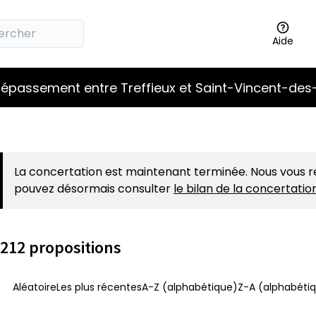
Aide
épassement entre Treffieux et Saint-Vincent-des
La concertation est maintenant terminée. Nous vous r
pouvez désormais consulter
le bilan de la concertati
212 propositions
Aléatoire
Les plus récentes
A-Z (alphabétique)
Z-A (alphabétiq