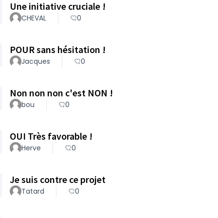
Une initiative cruciale !
CHEVAL
0
POUR sans hésitation !
Jacques
0
Non non non c'est NON !
bou
0
OUI Très favorable !
Herve
0
Je suis contre ce projet
Tatard
0