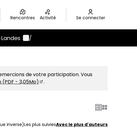
Rencontres
Activité
Se connecter
Menu utilisateur
-Landes
/
emercions de votre participation. Vous
on (PDF - 3,05Mo)
.
(S'ouvre dans un nouvel onglet)
ue inverse)
Les plus suivies
Avec le plus d'auteurs