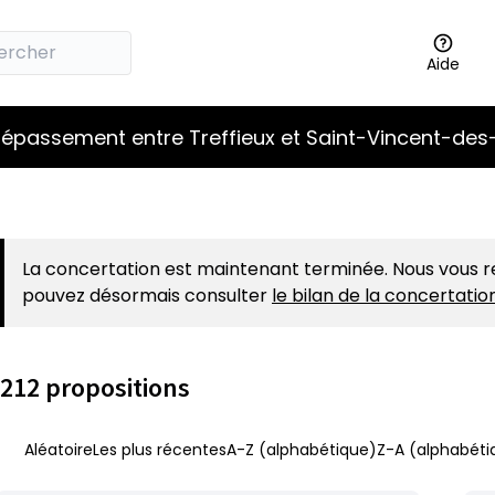
Aide
épassement entre Treffieux et Saint-Vincent-des
La concertation est maintenant terminée. Nous vous r
pouvez désormais consulter
le bilan de la concertati
212 propositions
Aléatoire
Les plus récentes
A-Z (alphabétique)
Z-A (alphabéti