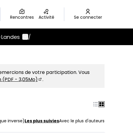
Rencontres
Activité
Se connecter
Menu utilisateur
-Landes
/
emercions de votre participation. Vous
on (PDF - 3,05Mo)
.
(S'ouvre dans un nouvel onglet)
que inverse)
Les plus suivies
Avec le plus d'auteurs