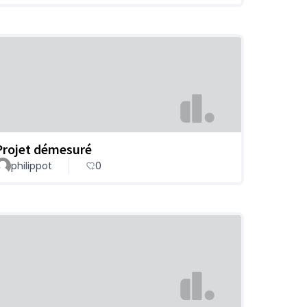
Projet démesuré
philippot
0