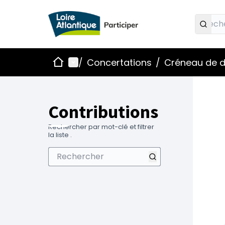
Accueil
Menu principal
/
Concertations
/
Créneau de d
Contributions
Rechercher par mot-clé et filtrer
la liste .