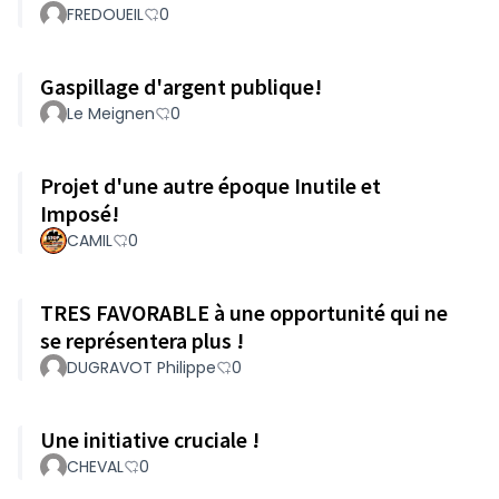
FREDOUEIL
0
Gaspillage d'argent publique!
Le Meignen
0
Projet d'une autre époque Inutile et
Imposé!
CAMIL
0
TRES FAVORABLE à une opportunité qui ne
se représentera plus !
DUGRAVOT Philippe
0
Une initiative cruciale !
CHEVAL
0