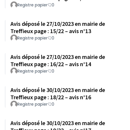
Registre papier
0
Avis déposé le 27/10/2023 en mairie de
Treffieux page : 15/22 – avis n°13
Registre papier
0
Avis déposé le 27/10/2023 en mairie de
Treffieux page : 16/22 – avis n°14
Registre papier
0
Avis déposé le 30/10/2023 en mairie de
Treffieux page : 18/22 – avis n°16
Registre papier
0
Avis déposé le 30/10/2023 en mairie de