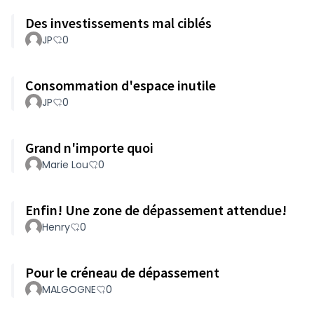
Des investissements mal ciblés
JP
0
Consommation d'espace inutile
JP
0
Grand n'importe quoi
Marie Lou
0
Enfin! Une zone de dépassement attendue!
Henry
0
Pour le créneau de dépassement
MALGOGNE
0