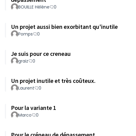
BOUILLE Hélène
0
Un projet aussi bien exorbitant qu'inutile
Pomps
0
Je suis pour ce creneau
graiz
0
Un projet inutile et très coûteux.
Laurent
0
Pour la variante 1
Marco
0
Pour le créneau de dépassement