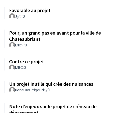
Favorable au projet
Jiji
0
Pour, un grand pas en avant pour la ville de
Chateaubriant
Eric
0
Contre ce projet
MB
0
Un projet inutile qui crée des nuisances
René Bourrigaud
0
Note d’enjeux sur le projet de créneau de
dépassement