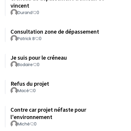
vincent
Durand
0
Consultation zone de dépassement
Patrick B
0
Je suis pour le créneau
Bodaire
0
Refus du projet
Macé
0
Contre car projet néfaste pour
l'environnement
Miché
0