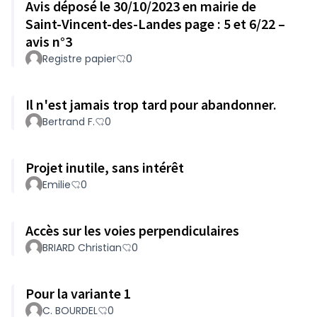
Avis déposé le 30/10/2023 en mairie de
Saint-Vincent-des-Landes page : 5 et 6/22 –
avis n°3
Registre papier
0
Il n'est jamais trop tard pour abandonner.
Bertrand F.
0
Projet inutile, sans intérêt
Emilie
0
Accès sur les voies perpendiculaires
BRIARD Christian
0
Pour la variante 1
C. BOURDEL
0