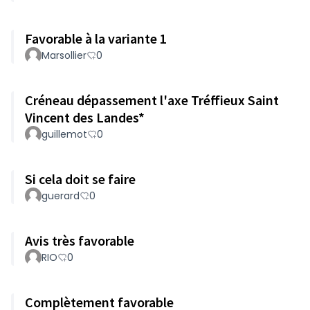
Favorable à la variante 1
Marsollier
0
Créneau dépassement l'axe Tréffieux Saint
Vincent des Landes*
guillemot
0
Si cela doit se faire
guerard
0
Avis très favorable
RIO
0
Complètement favorable