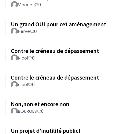
Vincent
0
Un grand OUI pour cet aménagement
Hervé
0
Contre le créneau de dépassement
Nicol
0
Contre le créneau de dépassement
nicol
0
Non,non et encore non
BOURGES
0
Un projet d'inutilité public!