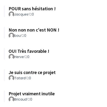
POUR sans hésitation !
Jacques
0
Non non non c'est NON !
bou
0
OUI Très favorable !
Herve
0
Je suis contre ce projet
Tatard
0
Projet vraiment inutile
Bricaud
0