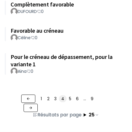
Complètement favorable
DUFOURD
0
Favorable au créneau
Céline
0
Pour le créneau de dépassement, pour la
variante 1
Aïna
0
1
2
3
4
5
6
…
9
Résultats par page :
25