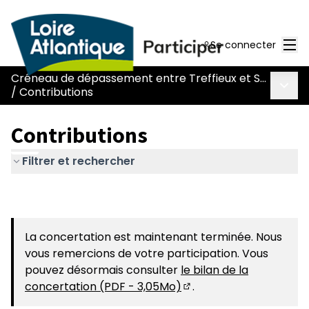
Men
Se connecter
Créneau de dépassement entre Treffieux et Saint-Vincent-des-Landes
Menu 
/
Contributions
Contributions
Filtrer et rechercher
La concertation est maintenant terminée. Nous
vous remercions de votre participation. Vous
pouvez désormais consulter
le bilan de la
concertation (PDF - 3,05Mo)
.
(S'ouvre dans un nouvel