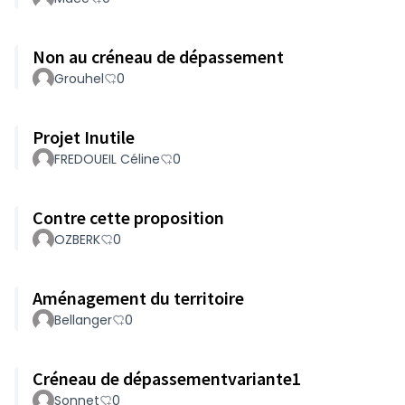
Non au créneau de dépassement
Grouhel
0
Projet Inutile
FREDOUEIL Céline
0
Contre cette proposition
OZBERK
0
Aménagement du territoire
Bellanger
0
Créneau de dépassementvariante1
Sonnet
0