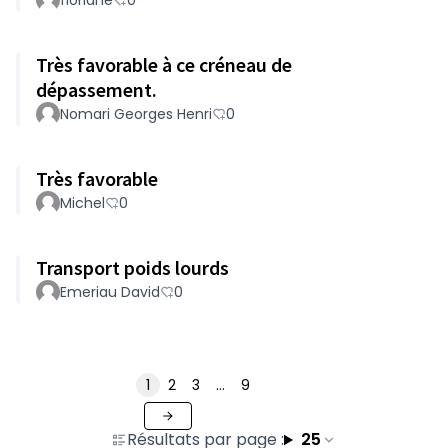
floriane
0
Très favorable à ce créneau de
dépassement.
Nomari Georges Henri
0
Très favorable
Michel
0
Transport poids lourds
Emeriau David
0
1
2
3
…
9
Résultats par page :
25