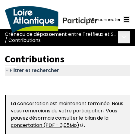
Men
Se connecter
Créneau de dépassement entre Treffieux et Saint-Vincent-des-Landes
Menu 
/
Contributions
Contributions
Filtrer et rechercher
La concertation est maintenant terminée. Nous
vous remercions de votre participation. Vous
pouvez désormais consulter
le bilan de la
concertation (PDF - 3,05Mo)
.
(S'ouvre dans un nouvel