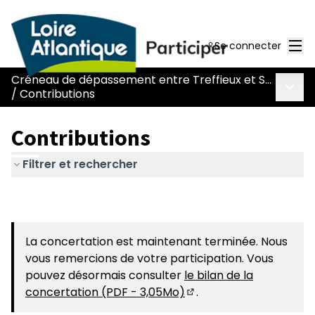
Men
Se connecter
Créneau de dépassement entre Treffieux et Saint-Vincent-des-Landes
Menu 
/
Contributions
Contributions
Filtrer et rechercher
La concertation est maintenant terminée. Nous
vous remercions de votre participation. Vous
pouvez désormais consulter
le bilan de la
concertation (PDF - 3,05Mo)
.
(S'ouvre dans un nouvel