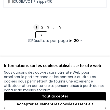
DUGRAVOT Philippe
0
1
2
3
…
9
Résultats par page :
20
Voir toutes les propositions retirées
Informations sur les cookies utilisés sur le site web
Nous utilisons des cookies sur notre site Web pour
améliorer la performance et les contenus du site. Les
Conditions d'utilisation
cookies nous permettent de fournir une expérience
Paramètres des cookies
utilisateur et un contenu plus personnalisés à partir de nos
participer.loire-atlantique.fr sur Facebook
participer.loire-atlantique.fr sur Instagram
participer.loire-atlantique.fr sur YouTube
canaux de médias sociaux.
(Nouvelle fenêtre)
(Nouvelle fenêtre)
(Nouvelle fenêtre)
Tout accepter
Accepter seulement les cookies essentiels
Licence C
(Nouvelle 