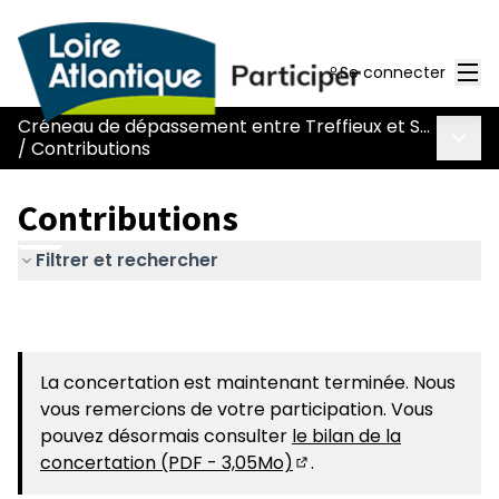
Men
Se connecter
Créneau de dépassement entre Treffieux et Saint-Vincent-des-Landes
Menu 
/
Contributions
Contributions
Filtrer et rechercher
La concertation est maintenant terminée. Nous
vous remercions de votre participation. Vous
pouvez désormais consulter
le bilan de la
concertation (PDF - 3,05Mo)
.
(S'ouvre dans un nouvel