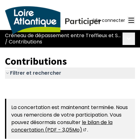
Men
Se connecter
Créneau de dépassement entre Treffieux et Saint-Vincent-des-Landes
Menu 
/
Contributions
Contributions
Filtrer et rechercher
La concertation est maintenant terminée. Nous
vous remercions de votre participation. Vous
pouvez désormais consulter
le bilan de la
concertation (PDF - 3,05Mo)
.
(S'ouvre dans un nouvel