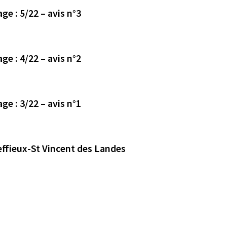
Avis déposé le 26/10/2023 en mairie de Treffieux page : 5/22 – avis n°3
Avis déposé le 24/10/2023 en mairie de Treffieux page : 4/22 – avis n°2
Avis déposé le 20/10/2023 en mairie de Treffieux page : 3/22 – avis n°1
effieux-St Vincent des Landes