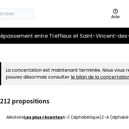
Aide
épassement entre Treffieux et Saint-Vincent-des
La concertation est maintenant terminée. Nous vous r
pouvez désormais consulter
le bilan de la concertati
212 propositions
Aléatoire
Les plus récentes
A-Z (alphabétique)
Z-A (alphabét