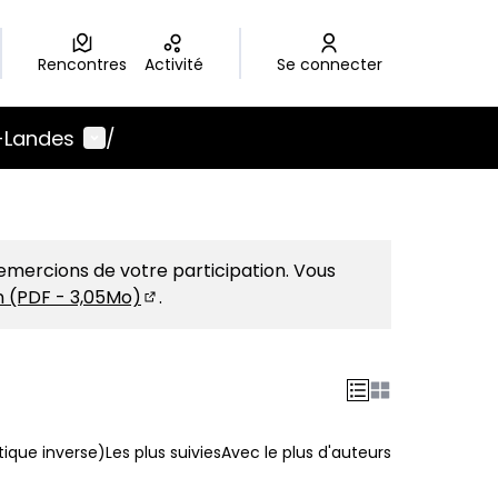
Rencontres
Activité
Se connecter
Menu utilisateur
-Landes
/
emercions de votre participation. Vous
on (PDF - 3,05Mo)
.
(S'ouvre dans un nouvel onglet)
ique inverse)
Les plus suivies
Avec le plus d'auteurs