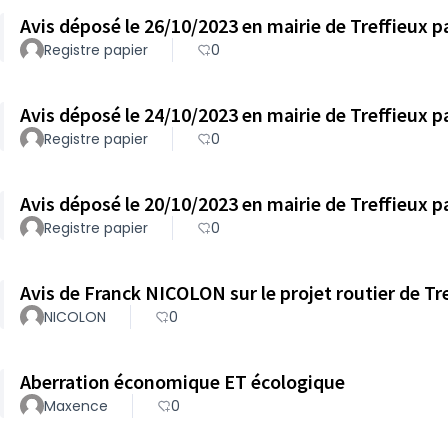
Registre papier
0
Registre papier
0
Registre papier
0
Avis de Franck NICOLON sur le projet routier de Tr
NICOLON
0
Aberration économique ET écologique
Maxence
0