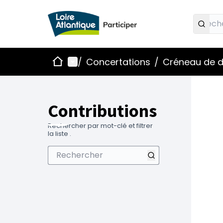
Accueil
Menu principal
/
Concertations
/
Créneau de d
Contributions
Rechercher par mot-clé et filtrer
la liste .