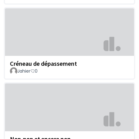
Créneau de dépassement
Jahier
0
Non,non et encore non