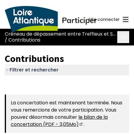
Men
Se connecter
Créneau de dépassement entre Treffieux et Saint-Vincent-des-Landes
Menu 
/
Contributions
Contributions
Filtrer et rechercher
La concertation est maintenant terminée. Nous
vous remercions de votre participation. Vous
pouvez désormais consulter
le bilan de la
concertation (PDF - 3,05Mo)
.
(S'ouvre dans un nouvel