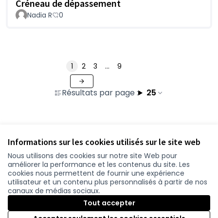
Créneau de dépassement
Nadia R
0
1
2
3
…
9
Résultats par page :
25
Voir toutes les propositions retirées
Informations sur les cookies utilisés sur le site web
Nous utilisons des cookies sur notre site Web pour
améliorer la performance et les contenus du site. Les
Conditions d'utilisation
cookies nous permettent de fournir une expérience
Paramètres des cookies
utilisateur et un contenu plus personnalisés à partir de nos
participer.loire-atlantique.fr sur Facebook
participer.loire-atlantique.fr sur Instagram
participer.loire-atlantique.fr sur YouTube
canaux de médias sociaux.
(Nouvelle fenêtre)
(Nouvelle fenêtre)
(Nouvelle fenêtre)
Tout accepter