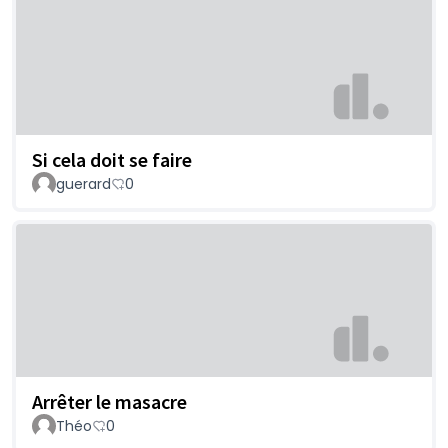
Si cela doit se faire
guerard
0
Arrêter le masacre
Théo
0