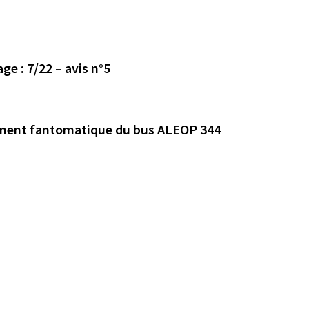
Avis déposé le 27/10/2023 en mairie de Treffieux page : 7/22 – avis n°5
ement fantomatique du bus ALEOP 344