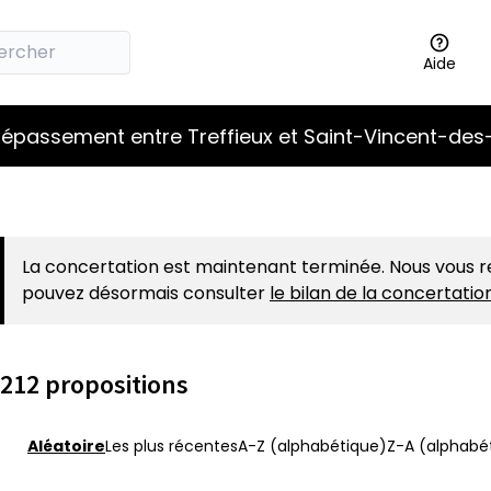
Aide
épassement entre Treffieux et Saint-Vincent-des
La concertation est maintenant terminée. Nous vous r
pouvez désormais consulter
le bilan de la concertati
212 propositions
Aléatoire
Les plus récentes
A-Z (alphabétique)
Z-A (alphabét