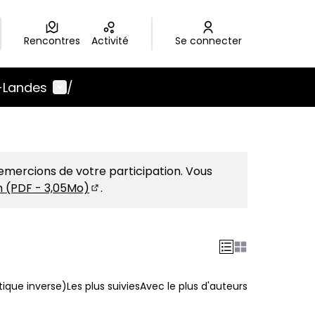
Rencontres
Activité
Se connecter
Menu utilisateur
-Landes
/
emercions de votre participation. Vous
on (PDF - 3,05Mo)
.
(S'ouvre dans un nouvel onglet)
ique inverse)
Les plus suivies
Avec le plus d'auteurs