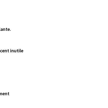
lante.
cent inutile
ement