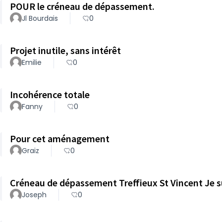
POUR le créneau de dépassement.
Jl Bourdais
0
Projet inutile, sans intérêt
Emilie
0
Incohérence totale
Fanny
0
Pour cet aménagement
Graiz
0
Créneau de 
Joseph
0