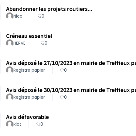
Abandonner les projets routiers...
Nico
0
Créneau essentiel
HERVE
0
Registre papier
0
Registre papier
0
Avis défavorable
Riot
0