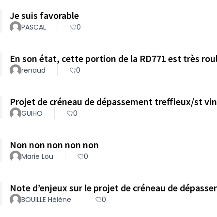
Je suis favorable
PASCAL
0
En son état, cette portion de la RD771 est très rou
renaud
0
Projet de créneau de dépassement treffieux/st vin
GUIHO
0
Non non non non non
Marie Lou
0
Note d’enjeux sur le projet de créneau de dépass
BOUILLE Hélène
0