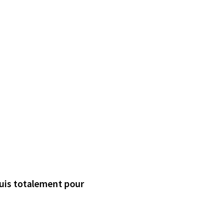
dépassement Treffieux St Vincent Je suis totalement pour