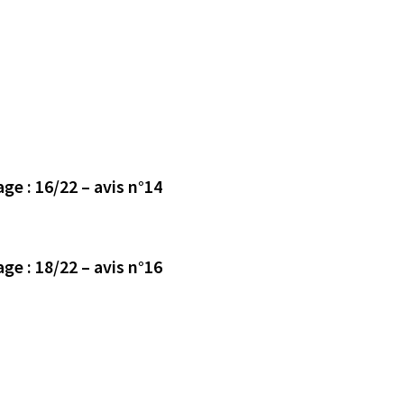
Avis déposé le 27/10/2023 en mairie de Treffieux page : 16/22 – avis n°14
Avis déposé le 30/10/2023 en mairie de Treffieux page : 18/22 – avis n°16