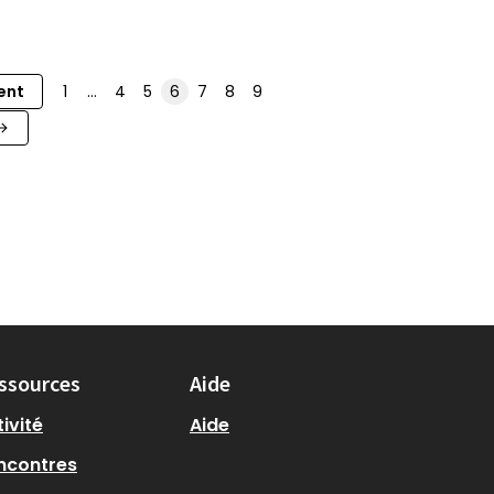
ent
1
…
4
5
6
7
8
9
ssources
Aide
ivité
Aide
ncontres