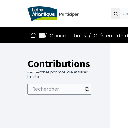
Accueil
Menu principal
/
Concertations
/
Créneau de d
Contributions
Rechercher par mot-clé et filtrer
la liste .