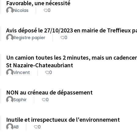
Favorable, une nécessité
Nicolas
0
Registre papier
0
Un camion toutes les 2 minutes, mais un cadenc
St Nazaire-Chateaubriant
Vincent
0
NON au créneau de dépassement
Saphir
0
Inutile et irrespectueux de l'environnement
AB
0