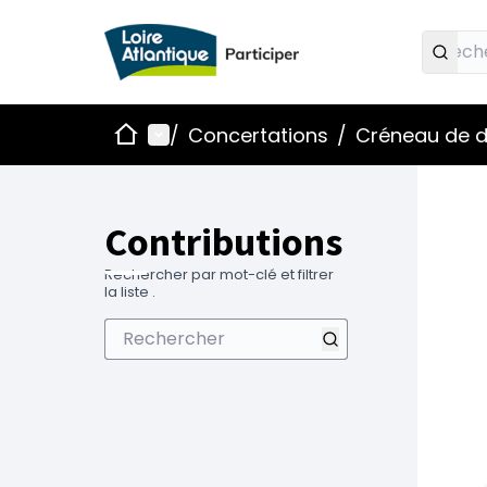
Accueil
Menu principal
/
Concertations
/
Créneau de d
Contributions
Rechercher par mot-clé et filtrer
la liste .