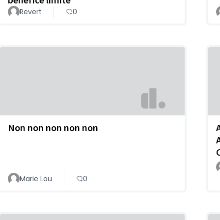
Revert
0
Non non non non non
Marie Lou
0