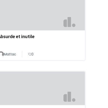
Absurde et inutile
Mattac
0