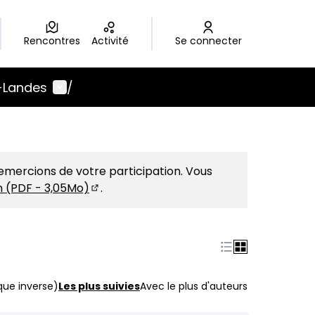
Rencontres
Activité
Se connecter
Menu utilisateur
-Landes
/
emercions de votre participation. Vous
on (PDF - 3,05Mo)
.
(S'ouvre dans un nouvel onglet)
que inverse)
Les plus suivies
Avec le plus d'auteurs