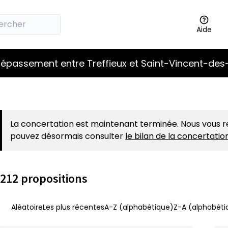
Aide
épassement entre Treffieux et Saint-Vincent-des
La concertation est maintenant terminée. Nous vous r
pouvez désormais consulter
le bilan de la concertati
212 propositions
Aléatoire
Les plus récentes
A-Z (alphabétique)
Z-A (alphabéti