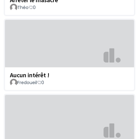
Théo
0
Aucun intérêt !
Fredoueil
0