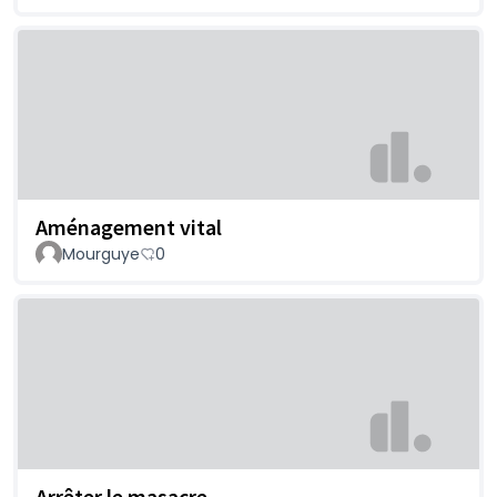
Aménagement vital
Mourguye
0
Arrêter le masacre