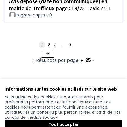
Avis déposé (date non communiquée) en
mairie de Treffieux page : 13/22 – avis n°11
Registre papier
0
1
2
3
…
9
Résultats par page :
25
Voir toutes les propositions retirées
Informations sur les cookies utilisés sur le site web
Nous utilisons des cookies sur notre site Web pour
améliorer la performance et les contenus du site. Les
Conditions d'utilisation
cookies nous permettent de fournir une expérience
Paramètres des cookies
utilisateur et un contenu plus personnalisés à partir de nos
participer.loire-atlantique.fr sur Facebook
participer.loire-atlantique.fr sur Instagram
participer.loire-atlantique.fr sur YouTube
canaux de médias sociaux.
(Nouvelle fenêtre)
(Nouvelle fenêtre)
(Nouvelle fenêtre)
Tout accepter