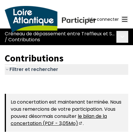
Men
Se connecter
Créneau de dépassement entre Treffieux et Saint-Vincent-des-Landes
Menu 
/
Contributions
Contributions
Filtrer et rechercher
La concertation est maintenant terminée. Nous
vous remercions de votre participation. Vous
pouvez désormais consulter
le bilan de la
concertation (PDF - 3,05Mo)
.
(S'ouvre dans un nouvel