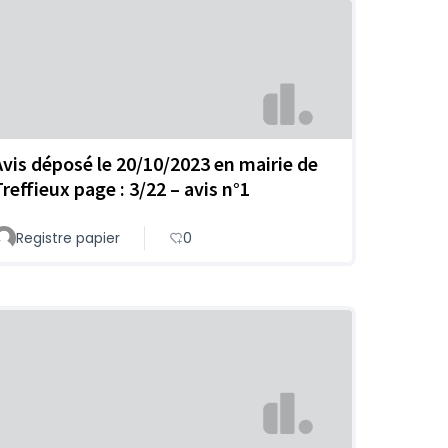
Avis déposé le 20/10/2023 en mairie de
Treffieux page : 3/22 – avis n°1
Registre papier
0