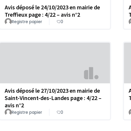
Avis déposé le 24/10/2023 en mairie de
Treffieux page : 4/22 – avis n°2
Registre papier
0
Avis déposé le 27/10/2023 en mairie de
Saint-Vincent-des-Landes page : 4/22 –
avis n°2
Registre papier
0