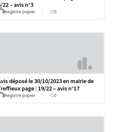
6/22 – avis n°3
Registre papier
0
Avis déposé le 30/10/2023 en mairie de
Treffieux page : 19/22 – avis n°17
Registre papier
0