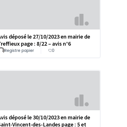
Avis déposé le 27/10/2023 en mairie de
Treffieux page : 8/22 – avis n°6
Registre papier
0
Avis déposé le 30/10/2023 en mairie de
Saint-Vincent-des-Landes page : 5 et