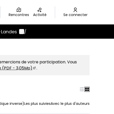
Rencontres
Activité
Se connecter
Menu utilisateur
-Landes
/
emercions de votre participation. Vous
on (PDF - 3,05Mo)
.
(S'ouvre dans un nouvel onglet)
ique inverse)
Les plus suivies
Avec le plus d'auteurs