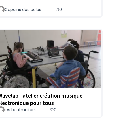
Copains des colos
0
Wavelab - atelier création musique
électronique pour tous
les beatmakers
0