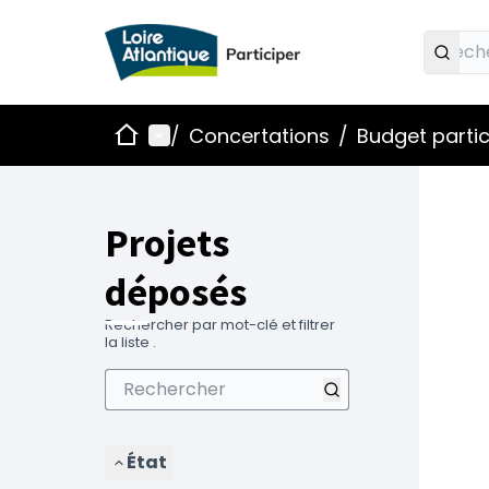
Accueil
Menu principal
/
Concertations
/
Budget partic
Projets
déposés
Rechercher par mot-clé et filtrer
la liste .
État