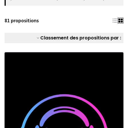
81 propositions
Classement des propositions par :