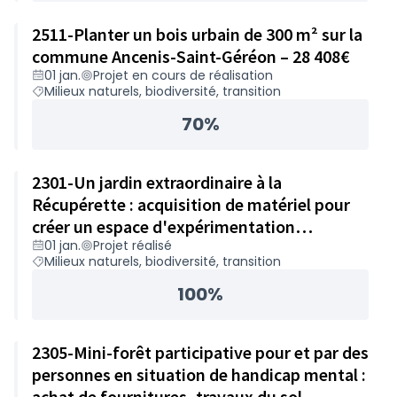
2511-Planter un bois urbain de 300 m² sur la
commune Ancenis-Saint-Géréon – 28 408€
01 jan.
Projet en cours de réalisation
Milieux naturels, biodiversité, transition
70%
2301-Un jardin extraordinaire à la
Récupérette : acquisition de matériel pour
créer un espace d'expérimentation
01 jan.
Projet réalisé
permaculturel et ateliers biodiversité – 24
Milieux naturels, biodiversité, transition
863€
100%
2305-Mini-forêt participative pour et par des
personnes en situation de handicap mental :
achat de fournitures, travaux du sol,