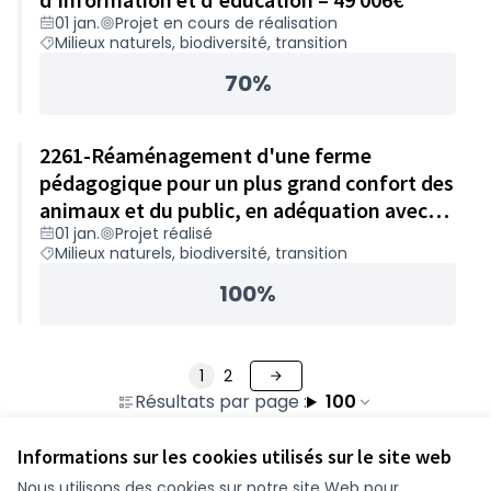
01 jan.
Projet en cours de réalisation
Milieux naturels, biodiversité, transition
70%
2261-Réaménagement d'une ferme
pédagogique pour un plus grand confort des
animaux et du public, en adéquation avec
01 jan.
Projet réalisé
les changements climatiques – 49 843€
Milieux naturels, biodiversité, transition
100%
1
2
Résultats par page :
100
Informations sur les cookies utilisés sur le site web
Nous utilisons des cookies sur notre site Web pour