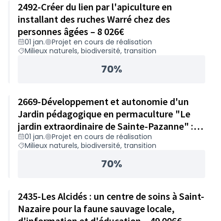
2492-Créer du lien par l'apiculture en
installant des ruches Warré chez des
personnes âgées – 8 026€
01 jan.
Projet en cours de réalisation
Milieux naturels, biodiversité, transition
70%
2669-Développement et autonomie d'un
Jardin pédagogique en permaculture "Le
jardin extraordinaire de Sainte-Pazanne" :
01 jan.
Projet en cours de réalisation
achat de matériel – 49 978€
Milieux naturels, biodiversité, transition
70%
2435-Les Alcidés : un centre de soins à Saint-
Nazaire pour la faune sauvage locale,
d'information et d'éducation – 49 006€