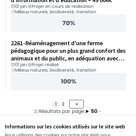
01 jan.
Projet en cours de réalisation
Milieux naturels, biodiversité, transition
70%
2261-Réaménagement d'une ferme
pédagogique pour un plus grand confort des
animaux et du public, en adéquation avec
01 jan.
Projet réalisé
les changements climatiques – 49 843€
Milieux naturels, biodiversité, transition
100%
1
2
Résultats par page :
50
Informations sur les cookies utilisés sur le site web
Nous utilisons des cookies sur notre site Web pour