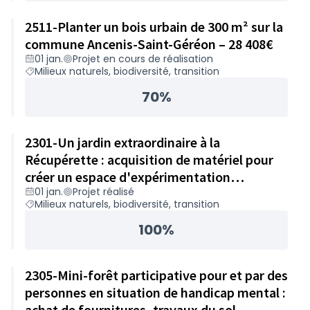
2511-Planter un bois urbain de 300 m² sur la
commune Ancenis-Saint-Géréon – 28 408€
01 jan.
Projet en cours de réalisation
Milieux naturels, biodiversité, transition
70%
2301-Un jardin extraordinaire à la
Récupérette : acquisition de matériel pour
créer un espace d'expérimentation
01 jan.
Projet réalisé
permaculturel et ateliers biodiversité – 24
Milieux naturels, biodiversité, transition
863€
100%
2305-Mini-forêt participative pour et par des
personnes en situation de handicap mental :
achat de fournitures, travaux du sol,