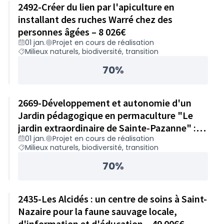
2492-Créer du lien par l'apiculture en
installant des ruches Warré chez des
personnes âgées – 8 026€
01 jan.
Projet en cours de réalisation
Milieux naturels, biodiversité, transition
70%
2669-Développement et autonomie d'un
Jardin pédagogique en permaculture "Le
jardin extraordinaire de Sainte-Pazanne" :
01 jan.
Projet en cours de réalisation
achat de matériel – 49 978€
Milieux naturels, biodiversité, transition
70%
2435-Les Alcidés : un centre de soins à Saint-
Nazaire pour la faune sauvage locale,
d'information et d'éducation – 49 006€