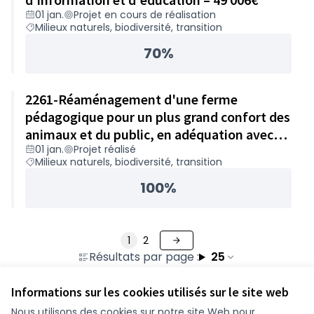
01 jan.
Projet en cours de réalisation
Milieux naturels, biodiversité, transition
70%
2261-Réaménagement d'une ferme
pédagogique pour un plus grand confort des
animaux et du public, en adéquation avec
01 jan.
Projet réalisé
les changements climatiques – 49 843€
Milieux naturels, biodiversité, transition
100%
1
2
Résultats par page :
25
Informations sur les cookies utilisés sur le site web
Nous utilisons des cookies sur notre site Web pour