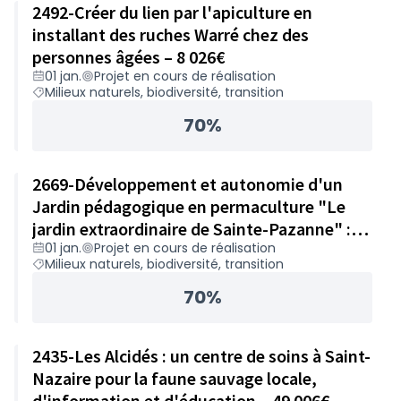
2492-Créer du lien par l'apiculture en
installant des ruches Warré chez des
personnes âgées – 8 026€
01 jan.
Projet en cours de réalisation
Milieux naturels, biodiversité, transition
70%
2669-Développement et autonomie d'un
Jardin pédagogique en permaculture "Le
jardin extraordinaire de Sainte-Pazanne" :
01 jan.
Projet en cours de réalisation
achat de matériel – 49 978€
Milieux naturels, biodiversité, transition
70%
2435-Les Alcidés : un centre de soins à Saint-
Nazaire pour la faune sauvage locale,
d'information et d'éducation – 49 006€