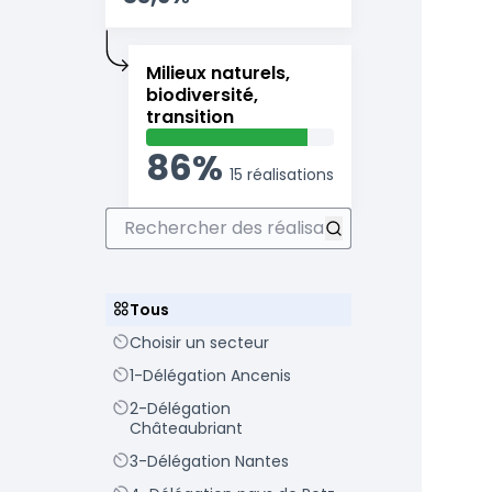
Milieux naturels,
biodiversité,
transition
86%
15 réalisations
Rechercher des réalisations
Scope
Tous
Scope
Choisir un secteur
Scope
1-Délégation Ancenis
Scope
2-Délégation
Châteaubriant
Scope
3-Délégation Nantes