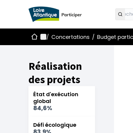
Accueil
Menu principal
/
Concertations
/
Budget partic
Réalisation
des projets
État d'exécution
global
84,6%
Défi écologique
83,9%