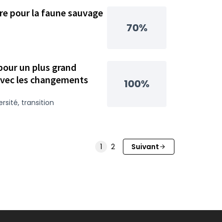
ire pour la faune sauvage
70%
our un plus grand
avec les changements
100%
ersité, transition
1
2
Suivant