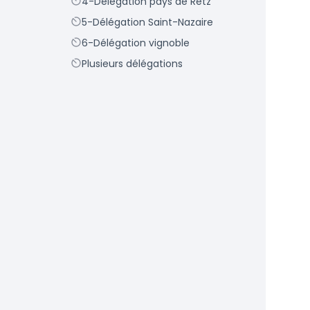
Scope
4-Délégation pays de Retz
Scope
5-Délégation Saint-Nazaire
Scope
6-Délégation vignoble
Scope
Plusieurs délégations