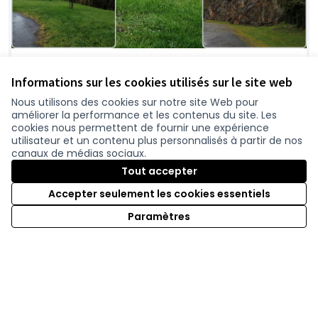
2408-Caffino Rive gauche : un nouvel espace
Informations sur les cookies utilisés sur le site web
convivial et inclusif : acquisition de mobilier,
barbecue, parcours de santé, ponton de
Nous utilisons des cookies sur notre site Web pour
améliorer la performance et les contenus du site. Les
pêche
cookies nous permettent de fournir une expérience
Château-Thébaud dispose d'un espace très
utilisateur et un contenu plus personnalisés à partir de nos
agréable situé en bordure de la Maine, à Caffino,
canaux de médias sociaux.
sur la rive gauche. A proximité...
Tout accepter
Sports et activités de pleine nature
6-Délégation vignoble
Sélectionné
Accepter seulement les cookies essentiels
49 951 €
Paramètres