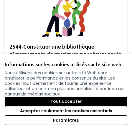
2544-Constituer une bibliothèque
d'instruments de musiques pour favoriser la
pratique musicale collective
Informations sur les cookies utilisés sur le site web
À Châteaubriant, la fanfare associative PAM !
Nous utilisons des cookies sur notre site Web pour
(Partage et Apprentissage de la Musique)
améliorer la performance et les contenus du site. Les
souhaite faciliter l'accès à la pratique musicale
cookies nous permettent de fournir une expérience
collective...
utilisateur et un contenu plus personnalisés à partir de nos
Culture et patrimoine
2-Délégation Châteaubriant
canaux de médias sociaux.
7 600 €
Tout accepter
Accepter seulement les cookies essentiels
Paramètres