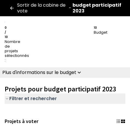
Sortir de la cabine de
budget participatif
-
vote
2023
0
10
Budget
/
10
Nombre
de
projets
sélectionnés
:
Plus d'informations sur le budget
Projets pour budget participatif 2023
Filtrer et rechercher
Projets à voter