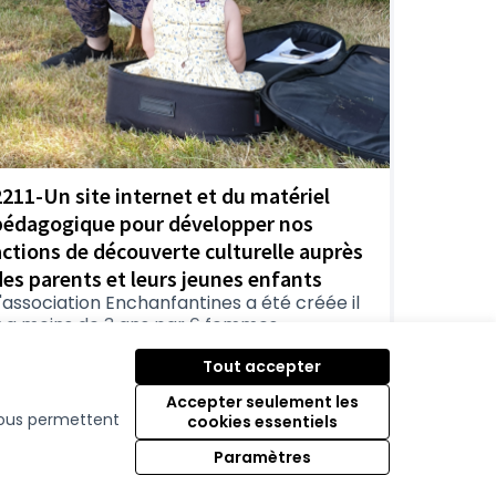
2211-Un site internet et du matériel
pédagogique pour développer nos
actions de découverte culturelle auprès
des parents et leurs jeunes enfants
'association Enchanfantines a été créée il
y a moins de 3 ans par 6 femmes
aujourd'hui 8). Elle propose entre...
Tout accepter
Familles et protection de l'enfance
3-Délégation Nantes
Accepter seulement les
8 255 €
 nous permettent
cookies essentiels
Paramètres