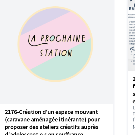
L
2176-Création d'un espace mouvant
T
(caravane aménagée itinérante) pour
l
p
proposer des ateliers créatifs auprès
d'adolescent.e.s en souffrance