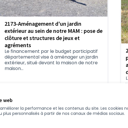
2173-Aménagement d'un jardin
extérieur au sein de notre MAM : pose de
clôture et structures de jeux et
agréments
Le financement par le budget participatif
départemental vise à aménager un jardin
extérieur, situé devant la maison de notre
maison...
L
(
Familles et protection de l'enfance
te web
4-Délégation pays de Retz
16 492 €
r améliorer la performance et les contenus du site. Les cookies
nu plus personnalisés à partir de nos canaux de médias sociaux.