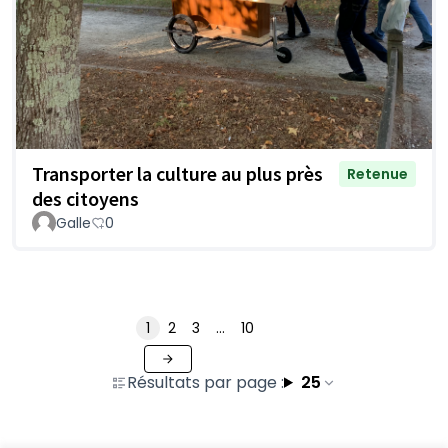
Transporter la culture au plus près
Retenue
des citoyens
Galle
0
1
2
3
…
10
Résultats par page :
25