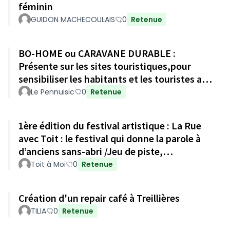
féminin
GUIDON MACHECOULAIS
0
Retenue
BO-HOME ou CARAVANE DURABLE :
Présente sur les sites touristiques,pour
sensibiliser les habitants et les touristes au
developpement durable .
Le Pennuisic
0
Retenue
1ère édition du festival artistique : La Rue
avec Toit : le festival qui donne la parole à
d’anciens sans-abri /Jeu de piste,
exposition-témoignages
Toit à Moi
0
Retenue
Création d'un repair café à Treillières
TILIA
0
Retenue