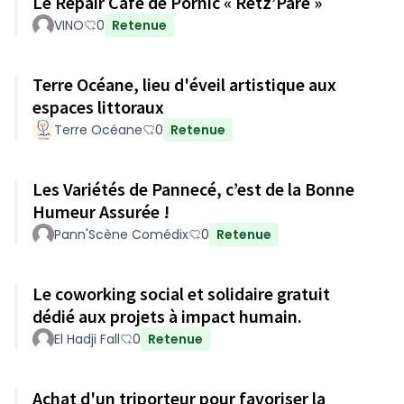
Le Repair Café de Pornic « Retz’Pare »
VINO
0
Retenue
Terre Océane, lieu d'éveil artistique aux
espaces littoraux
Terre Océane
0
Retenue
Les Variétés de Pannecé, c’est de la Bonne
Humeur Assurée !
Pann'Scène Comédix
0
Retenue
Le coworking social et solidaire gratuit
dédié aux projets à impact humain.
El Hadji Fall
0
Retenue
Achat d'un triporteur pour favoriser la