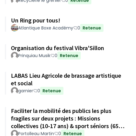
Recyclerie le grenier
0
Retenue
Un Ring pour tous!
Atlantique Boxe Académy
0
Retenue
Organisation du festival Vibra'Sillon
Prinquiau Musik
0
Retenue
LABAS Lieu Agricole de brassage artistique
et social
garnier
0
Retenue
Faciliter la mobilité des publics les plus
fragiles sur deux projets : Missions
collectives (10-17 ans) & sport séniors (65
ans et +)
Portolleau Martin
0
Retenue