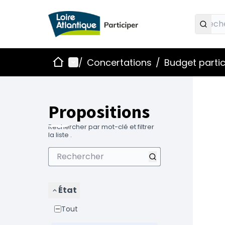
Accueil
Menu principal
/
Concertations
/
Budget partic
Propositions
Rechercher par mot-clé et filtrer
la liste .
État
Tout