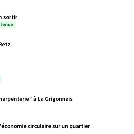
n sortir
etenue
 Retz
Charpenterie" à La Grigonnais
'économie circulaire sur un quartier