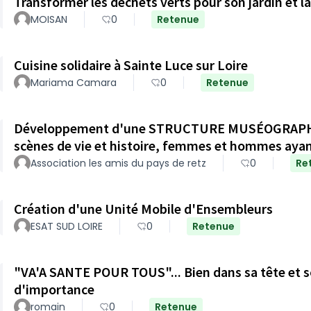
Transformer les déchets verts pour son jardin et
MOISAN
0
Retenue
Cuisine solidaire à Sainte Luce sur Loire
Mariama Camara
0
Retenue
Développement d'une STRUCTURE MUSÉOGRAPHIQUE
scènes de vie et histoire, femmes et hommes ayan
Association les amis du pays de retz
0
Re
Création d'une Unité Mobile d'Ensembleurs
ESAT SUD LOIRE
0
Retenue
"VA'A SANTE POUR TOUS"... Bien dans sa tête et s
d'importance
romain
0
Retenue