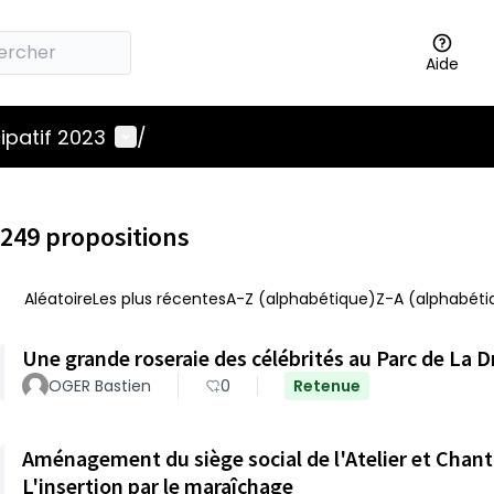
Aide
Menu utilisateur
ipatif 2023
/
249 propositions
Aléatoire
Les plus récentes
A-Z (alphabétique)
Z-A (alphabéti
Une grande roseraie des célébrités au Parc de La D
OGER Bastien
0
Retenue
Aménagement du siège social de l'Atelier et Chanti
L'insertion par le maraîchage