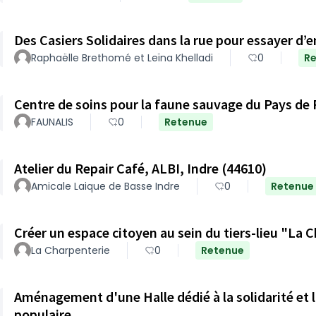
Des Casiers Solidaires dans la rue pour essayer d’e
Raphaëlle Brethomé et Leïna Khelladi
0
R
Centre de soins pour la faune sauvage du Pays de
FAUNALIS
0
Retenue
Atelier du Repair Café, ALBI, Indre (44610)
Amicale Laique de Basse Indre
0
Retenue
Créer un espace citoyen au sein du tiers-lieu "La 
La Charpenterie
0
Retenue
Aménagement d'une Halle dédié à la solidarité et l
populaire