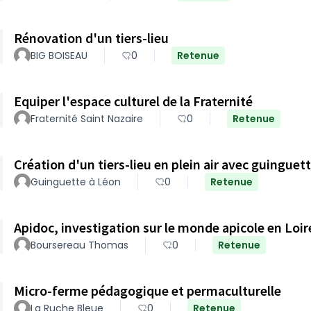
Rénovation d'un tiers-lieu
BIG BOISEAU
0
Retenue
Equiper l'espace culturel de la Fraternité
Fraternité Saint Nazaire
0
Retenue
Création d'un tiers-lieu en plein air avec guinguet
Guinguette à Léon
0
Retenue
Apidoc, investigation sur le monde apicole en Loir
Boursereau Thomas
0
Retenue
Micro-ferme pédagogique et permaculturelle
La Ruche Bleue
0
Retenue