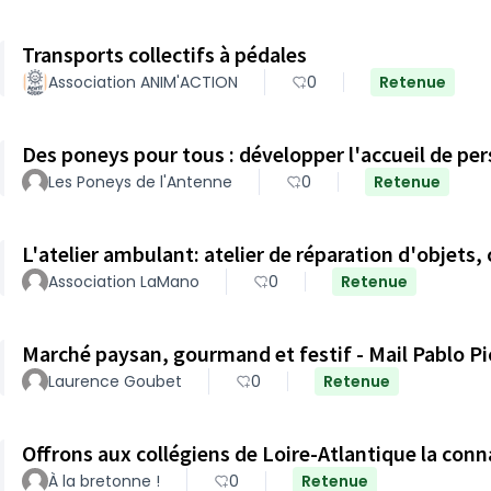
Transports collectifs à pédales
Association ANIM'ACTION
0
Retenue
Des poneys pour tous : développer l'accueil de pe
Les Poneys de l'Antenne
0
Retenue
L'atelier ambulant: atelier de réparation d'objets, c
Association LaMano
0
Retenue
Marché paysan, gourmand et festif - Mail Pablo Pi
Laurence Goubet
0
Retenue
Offrons aux collégiens de Loire-Atlantique la conna
À la bretonne !
0
Retenue