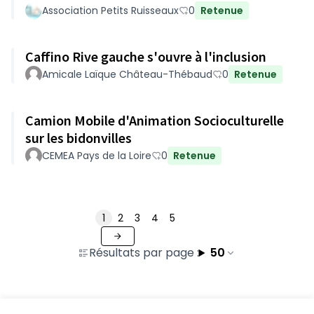
Association Petits Ruisseaux
0
Retenue
Caffino Rive gauche s'ouvre à l'inclusion
Amicale Laïque Château-Thébaud
0
Retenue
Camion Mobile d'Animation Socioculturelle
sur les bidonvilles
CEMEA Pays de la Loire
0
Retenue
1
2
3
4
5
Résultats par page :
50
Voir toutes les propositions retirées