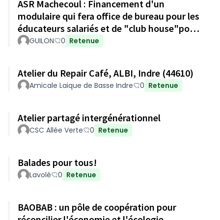
ASR Machecoul : Financement d'un
modulaire qui fera office de bureau pour les
éducateurs salariés et de "club house"pour
les licenciés du club
GUILON
0
Retenue
Atelier du Repair Café, ALBI, Indre (44610)
Amicale Laique de Basse Indre
0
Retenue
Atelier partagé intergénérationnel
CSC Allée Verte
0
Retenue
Balades pour tous!
Lavolé
0
Retenue
BAOBAB : un pôle de coopération pour
réconcilier l'économie et l'écologie