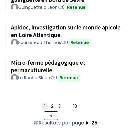
Guinguette à Léon
0
Retenue
Apidoc, investigation sur le monde apicole
en Loire Atlantique.
Boursereau Thomas
0
Retenue
Micro-ferme pédagogique et
permaculturelle
La Ruche Bleue
0
Retenue
1
2
3
…
10
Résultats par page :
25