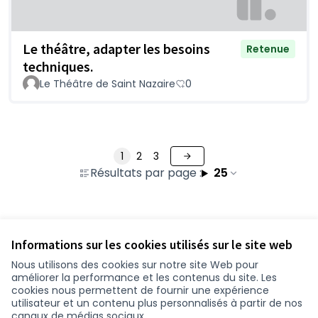
Le théâtre, adapter les besoins
Retenue
techniques.
Le Théâtre de Saint Nazaire
0
1
2
3
Résultats par page :
25
Voir toutes les propositions retirées
Informations sur les cookies utilisés sur le site web
Nous utilisons des cookies sur notre site Web pour
améliorer la performance et les contenus du site. Les
Conditions d'utilisation
cookies nous permettent de fournir une expérience
Paramètres des cookies
utilisateur et un contenu plus personnalisés à partir de nos
participer.loire-atlantique.fr sur Facebook
participer.loire-atlantique.fr sur Instagram
participer.loire-atlantique.fr sur YouTube
canaux de médias sociaux.