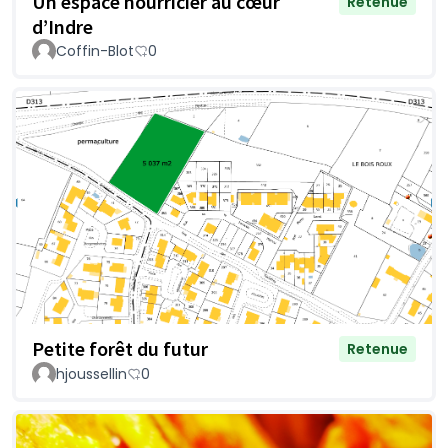
Un espace nourricier au cœur
Retenue
d’Indre
Coffin-Blot
0
Petite forêt du futur
Retenue
hjoussellin
0