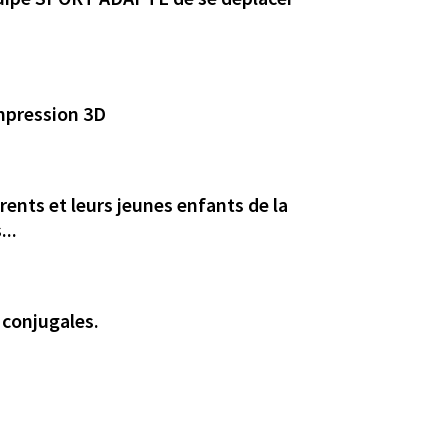
impression 3D
s...
 conjugales.