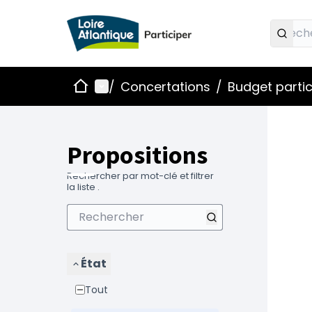
Accueil
Menu principal
/
Concertations
/
Budget partic
Propositions
Rechercher par mot-clé et filtrer
la liste .
État
Tout