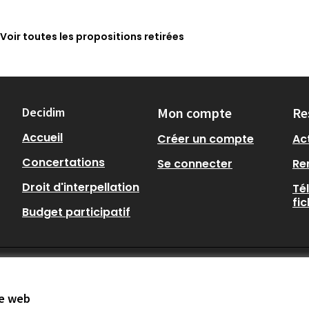
Voir toutes les propositions retirées
Decidim
Mon compte
Re
Accueil
Créer un compte
Act
Concertations
Se connecter
Re
Droit d'interpellation
Té
fi
Budget participatif
te web