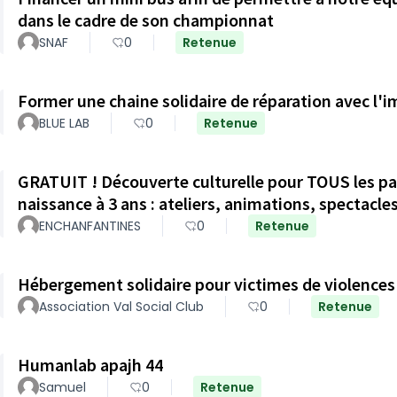
dans le cadre de son championnat
SNAF
0
Retenue
Former une chaine solidaire de réparation avec l'
BLUE LAB
0
Retenue
GRATUIT ! Découverte culturelle pour TOUS les parents et leurs jeunes enfants de la
naissance à 3 ans : ateliers, animations, spectacle
ENCHANFANTINES
0
Retenue
Hébergement solidaire pour victimes de violences
Association Val Social Club
0
Retenue
Humanlab apajh 44
Samuel
0
Retenue