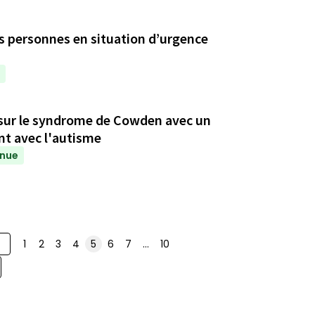
s personnes en situation d’urgence
sur le syndrome de Cowden avec un
ent avec l'autisme
nue
1
2
3
4
5
6
7
…
10