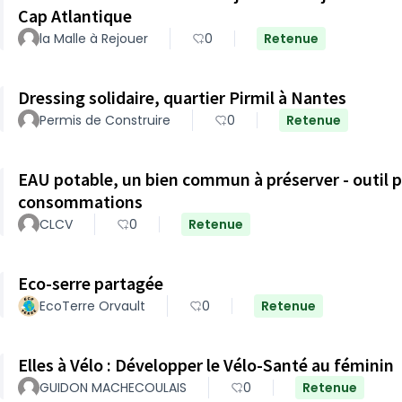
Cap Atlantique
la Malle à Rejouer
0
Retenue
Dressing solidaire, quartier Pirmil à Nantes
Permis de Construire
0
Retenue
EAU potable, un bien commun à préserver - outil 
consommations
CLCV
0
Retenue
Eco-serre partagée
EcoTerre Orvault
0
Retenue
Elles à Vélo : Développer le Vélo-Santé au féminin
GUIDON MACHECOULAIS
0
Retenue